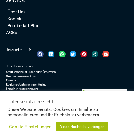
SERVICE:
Über Uns
Kontakt
Bürobedarf Blog
AGBs
Jetzt teilen auf:
Jetzt bewerten auf:
StadtBranche.at Bürobedarf Österreich
Oev Firmenverzeichnis
Firma.at
Regionale Unternehmen Online
branchenverzeichnis.org
www.oxi.at Linkverzeichnis Suchmaschine URL Eintragen
Datenschutzübersicht
Copyright © 2026 | Panda Office GmbH
Diese Website benutzt Cookies um Inhalte zu
personalisieren und Ihr Erlebnis zu verbessern.
Impressum
Datenschutz
Sitemap
Cookie Einstellungen
Diese Nachricht verbergen