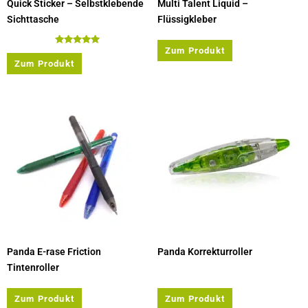
Quick Sticker – Selbstklebende
Multi Talent Liquid –
Sichttasche
Flüssigkleber
Zum Produkt
Bewertet
mit
Zum Produkt
5.00
von 5
Panda E-rase Friction
Panda Korrekturroller
Tintenroller
Zum Produkt
Zum Produkt