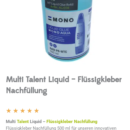
Multi Talent Liquid – Flüssigkleber
Nachfüllung
Bewertet
★
★
★
★
★
mit
Multi
Talent
Liquid –
Flüssigkleber Nachfüllung
5
Flüssigkleber Nachfüllung 500 ml für unseren innovativen