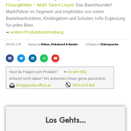
von
Flüssigkleber – Multi Talent Liquid
. Das Bastelwunder!
5
Marktführer im Segment und empfohlen von vielen
Bastelwerkstätten, Kindergärten und Schulen, tolle Ergänzung
für jedes Büro.
➥
weitere Produktbeschreibung
SKU
KL-05R
Kategorie
Kleben, Klebeband & Basteln
Schlagwort
Klebespender
Hast du Fragen zum Produkt? ➥
zu den FAQ
Antwort nicht dabei? Wir antworten Ihnen gerne persönlich:
info@panda-office.at
0316 315 565
Los Gehts...