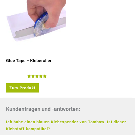
Glue Tape – Kleberoller
Bewertet
mit
Zum Produkt
5.00
von 5
Kundenfragen und -antworten:
Ich habe einen blauen Klebespender von Tombow. Ist dieser
Klebstoff kompatibel?