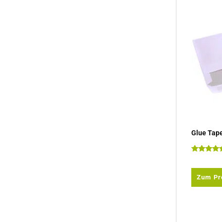
Glue Tape
Bewertet m
5.00
von 5
Zum Pr